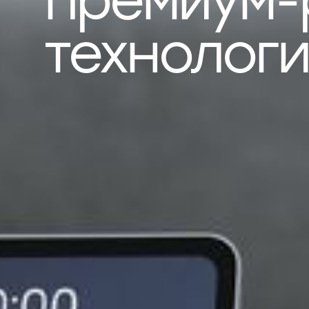
премиум-
технолог