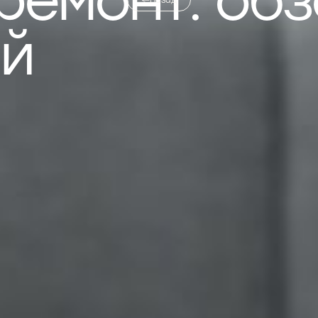
ремонт: обз
ий