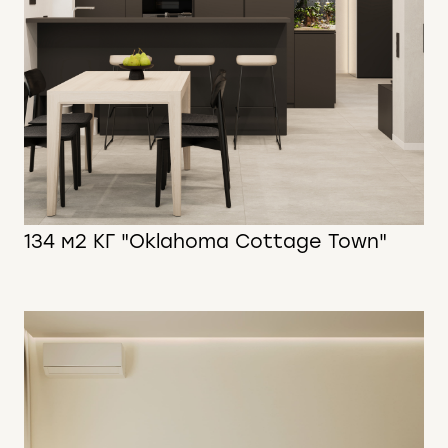
134 м2 КГ "Oklahoma Cottage Town"
134 м2