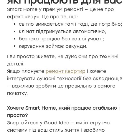
які працюють для вас
Smart Home у преміум ремонті — це не про
ефект «вау». Це про те, що:
світло вмикається там і тоді, де потрібно;
клімат підтримується автоматично;
безпека працює без вашої участі;
керування займає секунди.
І ви просто живете, не думаючи про технічні
деталі.
Якщо плануєте
ремонт квартир
і хочете
інтегрувати сучасні технології без складнощів
— важливо зробити це правильно з самого
початку.
Хочете Smart Home, який працює стабільно і
просто?
Звертайтесь у Good Idea — ми інтегруємо
систему під ваш стиль життя і зробимо