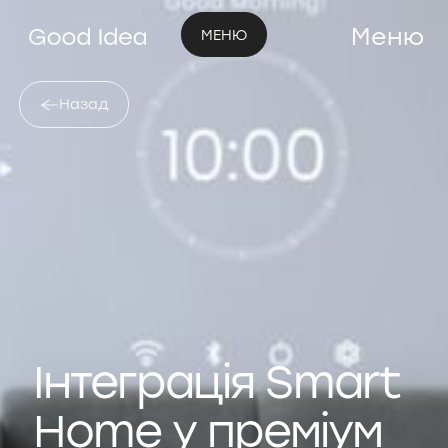
Меню
МЕНЮ
Назад
Інтеграція Smart
Home у преміум