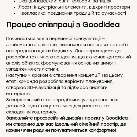
Скандинавський: світлі кольори, затишок
Лофт: індустріальні елементи, відкриті простори
Неокласика: поєднання традицій та сучасності
Процес співпраці з GoodIdea
Починається все з первинної консультації —
знайомства з клієнтом, визначення основних потреб і
попередньої оцінки бюджету. Далі переходимо до
розробки технічного завдання, що включає детальний
аналіз об'єкта, формулювання основних вимог і
узгодження стилістики.
Наступним кроком є створення концепції. На цьому
етапі команда розробляє варіанти планування,
створює 3D-візуалізації та підбирає аналоги
матеріалів.
Завершальний етап передбачає узгодження всіх
деталей, підготовку технічної документації та
складання кошторису.
Замовляйте професійний дизайн-проєкт у GoodIdea -
ми створимо для вас ідеальний сімейний простір, де
кожен член родини почуватиметься комфортно!