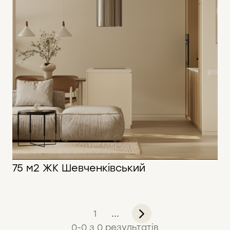
75 м2 ЖК Шевченківський
75 м2
1
...
0
-
0
з
0
результатів