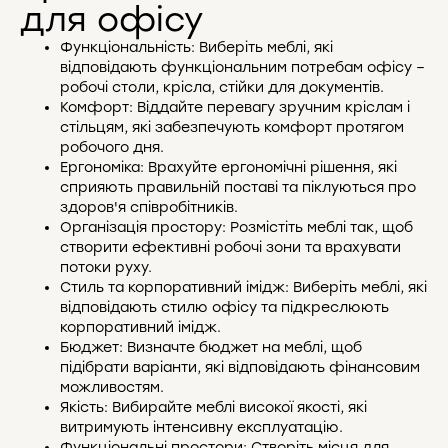
для офісу
Функціональність: Виберіть меблі, які
відповідають функціональним потребам офісу –
робочі столи, крісла, стійки для документів.
Комфорт: Віддайте перевагу зручним кріслам і
стільцям, які забезпечують комфорт протягом
робочого дня.
Ергономіка: Врахуйте ергономічні рішення, які
сприяють правильній поставі та піклуються про
здоров'я співробітників.
Організація простору: Розмістіть меблі так, щоб
створити ефективні робочі зони та врахувати
потоки руху.
Стиль та корпоративний імідж: Виберіть меблі, які
відповідають стилю офісу та підкреслюють
корпоративний імідж.
Бюджет: Визначте бюджет на меблі, щоб
підібрати варіанти, які відповідають фінансовим
можливостям.
Якість: Вибирайте меблі високої якості, які
витримують інтенсивну експлуатацію.
Функціональні простори: Створіть місця для